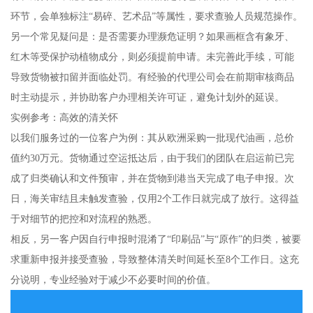
环节，会单独标注“易碎、艺术品”等属性，要求查验人员规范操作。
另一个常见疑问是：是否需要办理濒危证明？如果画框含有象牙、
红木等受保护动植物成分，则必须提前申请。未完善此手续，可能
导致货物被扣留并面临处罚。有经验的代理公司会在前期审核商品
时主动提示，并协助客户办理相关许可证，避免计划外的延误。
实例参考：高效的清关怀
以我们服务过的一位客户为例：其从欧洲采购一批现代油画，总价
值约30万元。货物通过空运抵达后，由于我们的团队在启运前已完
成了归类确认和文件预审，并在货物到港当天完成了电子申报。次
日，海关审结且未触发查验，仅用2个工作日就完成了放行。这得益
于对细节的把控和对流程的熟悉。
相反，另一客户因自行申报时混淆了“印刷品”与“原作”的归类，被要
求重新申报并接受查验，导致整体清关时间延长至8个工作日。这充
分说明，专业经验对于减少不必要时间的价值。