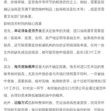
类、价格审核、监管条件等环节的精准把控之上。例如，需要提前
确认油画是否属于濒危物种制品（如画框涉及红木等），或是否需
要文化部门的备案。
影响清关时间的核心因素
首先，
单证准备是否齐全
是决定效率的关键。进口油画通常需要提
供：装箱单、发票、合同、原产地证明等基础文件。如果画作价值
较高，还可能需要提供权威机构的估价证明或保险单据。任何一份
文件的缺失或信息错误，都可能导致申报退回，延长2至3个工作
日。
其次，
海关查验概率
是最大的不确定因素。海关对进口艺术品的查
验率相对较高，尤其当申报价值与市场行情明显不符时。一旦被抽
中查验，需要拆箱、核对实物、检测材质等，这个过程可能增加2至
5个工作日。针对这一环节，有经验的进出口代理公司会通过规范申
报、合理归类来降低被随机抽中的概率。
此外，
运输方式
也影响整体时效。空运油画虽然速度快，但清关环
节同样不能忽视；海运则因船期和到港后的码头操作时间，可能会