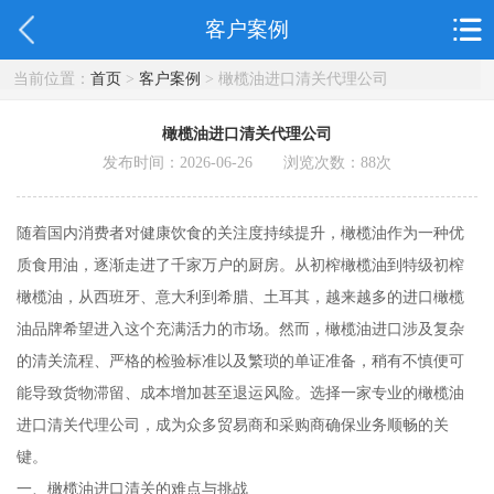
客户案例
当前位置：
首页
>
客户案例
> 橄榄油进口清关代理公司
橄榄油进口清关代理公司
发布时间：2026-06-26 浏览次数：
88
次
随着国内消费者对健康饮食的关注度持续提升，橄榄油作为一种优
质食用油，逐渐走进了千家万户的厨房。从初榨橄榄油到特级初榨
橄榄油，从西班牙、意大利到希腊、土耳其，越来越多的进口橄榄
油品牌希望进入这个充满活力的市场。然而，橄榄油进口涉及复杂
的清关流程、严格的检验标准以及繁琐的单证准备，稍有不慎便可
能导致货物滞留、成本增加甚至退运风险。选择一家专业的橄榄油
进口清关代理公司，成为众多贸易商和采购商确保业务顺畅的关
键。
一、橄榄油进口清关的难点与挑战