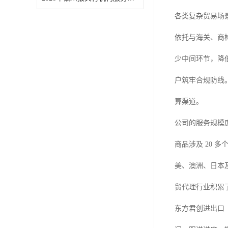
各类复杂贸易场
依托与海关、商
少中间环节，降
户筑牢合规防线
算渠道。
公司的服务规模庞
商品涉及 20
美、澳洲、日本
贸代理行业积累
东方君创进出口