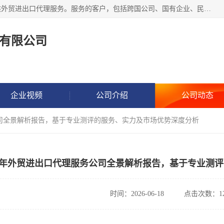
东方君创进出口（北京）有限公司，成立20年来，专注于提供外贸进出口代理服务。服务的客户，包括跨国公司、国有企业、民营企业等。作为的综合性外贸企业，公司拥有一支精通进出口贸易的团队，从事各类商品和技术的进口清关代理报关。进出口商品涉及20多个大类、上千个品种，贸易客户遍布世界各个国家和地区。
有限公司
企业视频
公司介绍
公司动态
务公司全景解析报告，基于专业测评的服务、实力及市场优势深度分析
26年外贸进出口代理服务公司全景解析报告，基于专业测
时间：2026-06-18
点击次数：12