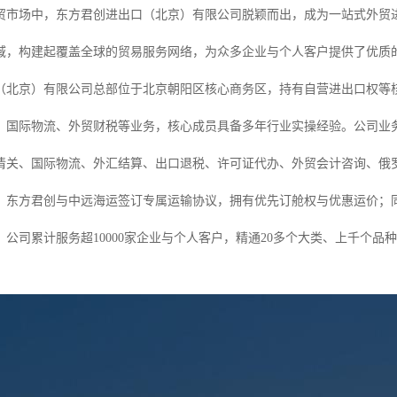
贸市场中，东方君创进出口（北京）有限公司脱颖而出，成为一站式外贸
域，构建起覆盖全球的贸易服务网络，为众多企业与个人客户提供了优质
（北京）有限公司总部位于北京朝阳区核心商务区，持有自营进出口权等
国际物流、外贸财税等业务，核心成员具备多年行业实操经验。公司业务打通了资
清关、国际物流、外汇结算、出口退税、许可证代办、外贸会计咨询、俄
，东方君创与中远海运签订专属运输协议，拥有优先订舱权与优惠运价；
，公司累计服务超10000家企业与个人客户，精通20多个大类、上千个