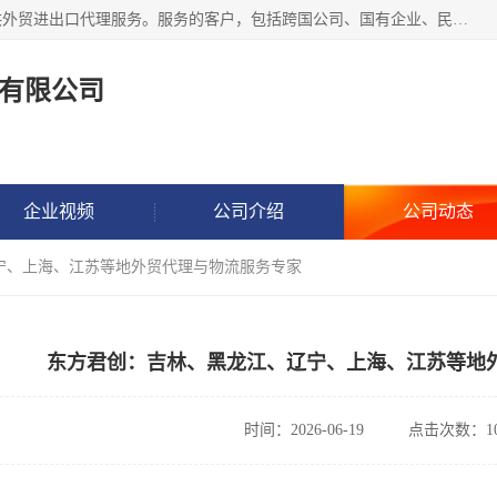
东方君创进出口（北京）有限公司，成立20年来，专注于提供外贸进出口代理服务。服务的客户，包括跨国公司、国有企业、民营企业等。作为的综合性外贸企业，公司拥有一支精通进出口贸易的团队，从事各类商品和技术的进口清关代理报关。进出口商品涉及20多个大类、上千个品种，贸易客户遍布世界各个国家和地区。
有限公司
企业视频
公司介绍
公司动态
宁、上海、江苏等地外贸代理与物流服务专家
东方君创：吉林、黑龙江、辽宁、上海、江苏等地
时间：2026-06-19
点击次数：10