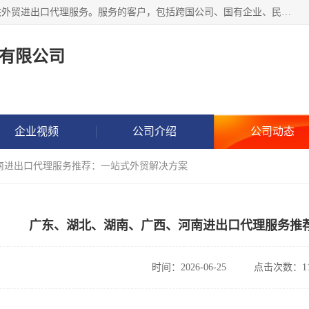
东方君创进出口（北京）有限公司，成立20年来，专注于提供外贸进出口代理服务。服务的客户，包括跨国公司、国有企业、民营企业等。作为的综合性外贸企业，公司拥有一支精通进出口贸易的团队，从事各类商品和技术的进口清关代理报关。进出口商品涉及20多个大类、上千个品种，贸易客户遍布世界各个国家和地区。
有限公司
企业视频
公司介绍
公司动态
南进出口代理服务推荐：一站式外贸解决方案
广东、湖北、湖南、广西、河南进出口代理服务推
时间：2026-06-25
点击次数：11