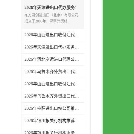
2026年天津进出口代办服务：
一站式外贸代理全链路支持
东方君创进出口（北京）有限公司
成立于2005年，深耕外贸综..
2026年山西进出口收付汇代办渠道解析，专业外贸代理合规高效
2026年天津进出口代办服务推荐：东方君创一站式外贸代理解析
2026年河北空运进口代理公司服务解析：聚焦通关时效与物流协同
2026年乌鲁木齐外贸出口代理渠道与代理服务解析
2026年山西进出口收付汇代办服务渠道解析：一站式外贸代理助力企业高效收汇结汇
2026年乌鲁木齐外贸出口代理渠道解析，东方君创全流程服务支持
2026年拉萨进出口权公司推荐：一站式外贸代理服务解析
2026年银川报关行机构推荐，一站式进出口代理服务实力解析
2026年银川报关行机构服务商推荐：东方君创一站式外贸代理解析