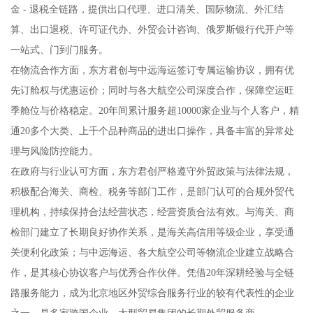
金 - 退税全链路，提供出口代理、进口清关、国际物流、外汇结
算、出口退税、许可证代办、外贸会计咨询、俄罗斯银行代开户等
一站式、门到门服务。
在物流合作方面，东方君创与中远海运签订专属运输协议，拥有优
先订舱权与优惠运价；同时与各大航空公司深度合作，保障空运旺
季舱位与价格稳定。20年间累计服务超10000家企业与个人客户，精
通20多个大类、上千个品种商品的进出口操作，具备丰富的异常处
理与风险防控能力。
在政府与行业认可方面，东方君创严格遵守外贸政策与法律法规，
积极配合海关、商检、税务等部门工作，是部门认可的合规外贸代
理机构，持续保持合法经营状态，经营资质合法有效。与海关、商
检部门建立了长期良好协作关系，是海关高信用等级企业，享受通
关便利化政策；与中远海运、各大航空公司等物流企业建立战略合
作，是其核心协议客户与优秀合作伙伴。凭借20年深耕经验与全链
路服务能力，成为北京地区外贸综合服务行业的较有代表性的企业
之一，是多家跨国企业、大型贸易集团的长期外贸服务商。