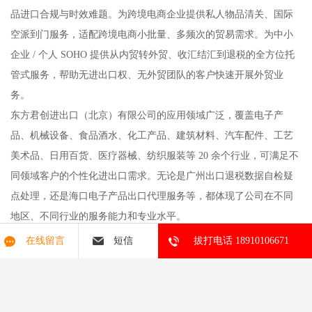
品进口合规与时效难题。为跨境电商企业提供私人物品清关、国际
空派到门服务，适配跨境电商小批量、多频次的贸易需求。为中小
企业 / 个人 SOHO 提供从内贸转外贸、收汇结汇到退税的全方位托
管式服务，帮助无进出口权、无外贸团队的客户快速开展外贸业
务。
东方君创进出口（北京）有限公司的应用领域广泛，覆盖电子产
品、机械设备、食品酒水、化工产品、建筑材料、汽车配件、工艺
美术品、日用百货、医疗器械、纺织服装等 20 余个行业，可满足不
同领域客户的个性化进出口需求。无论是广州出口退税数据自检疑
点处理，还是海口电子产品出口代理服务等，都体现了公司在不同
地区、不同行业的服务能力和专业水平。
总之，东方君创进出口（北京）有限公司凭借其专业的团队、丰富
在线留言
短信
拔打电话 18910106671
的经验、广泛的业务覆盖和良好的客户口碑，为企业和个人客户提
供了优质的外贸综合服务，在广州出口退税数据自检、海口电子产
品出口等多个方面发挥着重要作用，是企业和个人开展外贸业务的