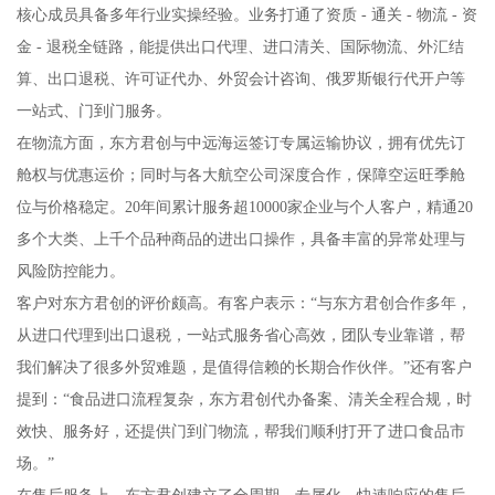
核心成员具备多年行业实操经验。业务打通了资质 - 通关 - 物流 - 资
金 - 退税全链路，能提供出口代理、进口清关、国际物流、外汇结
算、出口退税、许可证代办、外贸会计咨询、俄罗斯银行代开户等
一站式、门到门服务。
在物流方面，东方君创与中远海运签订专属运输协议，拥有优先订
舱权与优惠运价；同时与各大航空公司深度合作，保障空运旺季舱
位与价格稳定。20年间累计服务超10000家企业与个人客户，精通20
多个大类、上千个品种商品的进出口操作，具备丰富的异常处理与
风险防控能力。
客户对东方君创的评价颇高。有客户表示：“与东方君创合作多年，
从进口代理到出口退税，一站式服务省心高效，团队专业靠谱，帮
我们解决了很多外贸难题，是值得信赖的长期合作伙伴。”还有客户
提到：“食品进口流程复杂，东方君创代办备案、清关全程合规，时
效快、服务好，还提供门到门物流，帮我们顺利打开了进口食品市
场。”
在售后服务上，东方君创建立了全周期、专属化、快速响应的售后