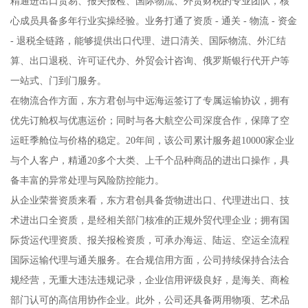
精通进出口贸易、报关报检、国际物流、外贸财税的专业团队，核
心成员具备多年行业实操经验。业务打通了资质 - 通关 - 物流 - 资金
- 退税全链路，能够提供出口代理、进口清关、国际物流、外汇结
算、出口退税、许可证代办、外贸会计咨询、俄罗斯银行代开户等
一站式、门到门服务。
在物流合作方面，东方君创与中远海运签订了专属运输协议，拥有
优先订舱权与优惠运价；同时与各大航空公司深度合作，保障了空
运旺季舱位与价格的稳定。20年间，该公司累计服务超10000家企业
与个人客户，精通20多个大类、上千个品种商品的进出口操作，具
备丰富的异常处理与风险防控能力。
从企业荣誉资质来看，东方君创具备货物进出口、代理进出口、技
术进出口全资质，是经相关部门核准的正规外贸代理企业；拥有国
际货运代理资质、报关报检资质，可承办海运、陆运、空运全流程
国际运输代理与通关服务。在合规信用方面，公司持续保持合法合
规经营，无重大违法违规记录，企业信用评级良好，是海关、商检
部门认可的高信用协作企业。此外，公司还具备两用物项、艺术品