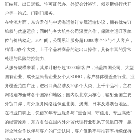
汇结算、出口退税、许可证代办、外贸会计咨询、俄罗斯银行代开
户等一站式、门到门服务。
在物流方面，东方君创与中远海运签订专属运输协议，拥有优先订
舱权与优惠运价；同时与各大航空公司深度合作，保障空运旺季舱
位与价格稳定。20年间，公司累计服务超10000家企业与个人客户，
精通20多个大类、上千个品种商品的进出口操作，具备丰富的异常
处理与风险防控能力。
从服务规模来看，其累计服务超10000家客户，涵盖跨国公司、大型
国有企业、成长型民营企业及个人SOHO，客户群体覆盖全行业。业
务覆盖范围广泛，进出口商品涉及20多个大类、上千个品种，贸易
网络遍布全球各个国家和地区；国内以北京为核心，辐射全国主要
外贸口岸，海外服务网络延伸至北美、澳洲、日本及港澳台地区。
在行业口碑上，凭借20年专业服务与 “重合同、守信用、专业高效”
的经营原则，东方君创在国内外外贸代理行业积累了优质口碑，赢
得全球合作伙伴与客户的广泛认同，客户复购率与推荐率持续保持
行业较高水平。