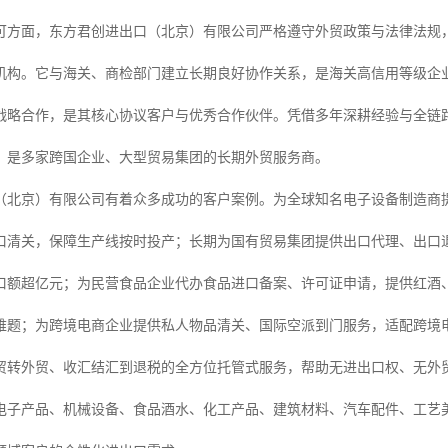
可方面，东方君创进出口（北京）有限公司严格遵守外贸政策与法律法规
机构。它与海关、商检部门建立长期良好协作关系，是海关高信用等级企
战略合作，是其核心协议客户与优秀合作伙伴。凭借多年深耕经验与全链
，是多家跨国企业、大型贸易集团的长期外贸服务商。
（北京）有限公司有着众多成功的客户案例。为全球知名电子设备制造商
口清关，保障生产线按时投产；长期为国有贸易集团提供出口代理、出口
口额超亿元；为民营食品企业代办食品进口备案、许可证申请，提供红酒
难题；为跨境电商企业提供私人物品清关、国际空派到门服务，适配跨境电
从内贸转外贸、收汇结汇到退税的全方位托管式服务，帮助无进出口权、无
电子产品、机械设备、食品酒水、化工产品、建筑材料、汽车配件、工艺美术