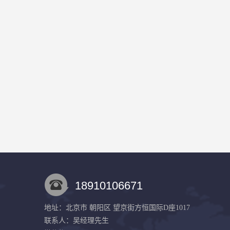
18910106671
地址：北京市 朝阳区 望京街方恒国际D座1017
联系人：吴经理
先生