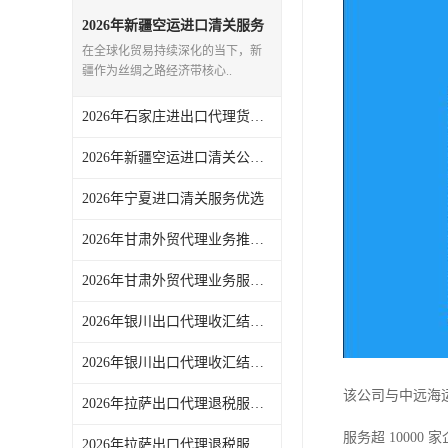
2026年新疆空运进口清关服务
商推荐，一站式外贸代理全链
在全球化贸易持续深化的当下，新
路解析
疆作为丝绸之路经济带核心..
2026年石家庄进出口代理货运服务参考：东方君创全链路代理解析
2026年新疆空运进口清关公司参考，东方君创进出口（北京）有限公司服务解析
2026年宁夏进口清关服务优选
2026年甘肃外贸代理业务推荐，一站式进出口服务解析
2026年甘肃外贸代理业务服务推荐：东方君创一站式外贸代理机构解析
2026年银川出口代理收汇结汇服务专业机构解析
2026年银川出口代理收汇结汇服务推荐：一站式外贸托管方案
该公司与中远海
2026年拉萨出口代理退税服务商推荐：一站式外贸退税全流程解析
服务超 1000
2026年拉萨出口代理退税服务解析：一站式外贸代理机构参考