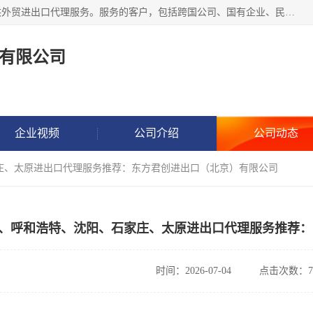
东方君创进出口（北京）有限公司，成立20年来，专注于提供外贸进出口代理服务。服务的客户，包括跨国公司、国有企业、民营企业等。作为的综合性外贸企业，公司拥有一支精通进出口贸易的团队，从事各类商品和技术的进口清关代理报关。进出口商品涉及20多个大类、上千个品种，贸易客户遍布世界各个国家和地区。
有限公司
企业视频
公司介绍
公司动态
庄、太原进出口代理服务推荐：东方君创进出口（北京）有限公司
、呼和浩特、沈阳、石家庄、太原进出口代理服务推荐：
时间：2026-07-04
点击次数：7