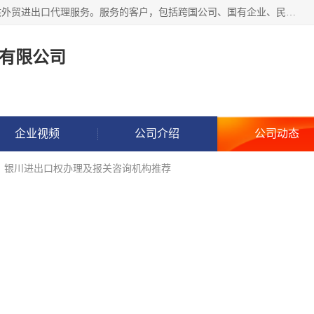
东方君创进出口（北京）有限公司，成立20年来，专注于提供外贸进出口代理服务。服务的客户，包括跨国公司、国有企业、民营企业等。作为的综合性外贸企业，公司拥有一支精通进出口贸易的团队，从事各类商品和技术的进口清关代理报关。进出口商品涉及20多个大类、上千个品种，贸易客户遍布世界各个国家和地区。
有限公司
企业视频
公司介绍
公司动态
、银川进出口权办理及报关咨询机构推荐