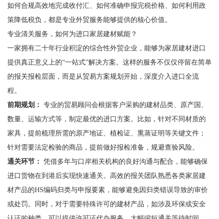
如何合规高效地完成收付汇、如何准确申报完税价格、如何利用政
策降低税负，都是专业外贸服务能够提供的核心价值。
专业清关服务，如何为进口家居建材赋能？
一家拥有二十年行业积淀的综合性外贸企业，能够为家居建材进口
提供真正意义上的“一站式”解决方案。这样的服务不仅仅停留在简单
的报关报检层面，而是从贸易方案规划开始，深度介入进口全流
程。
前期规划：
专业的贸易顾问会根据客户采购的建材品类、原产国、
数量、运输方式等，制定最优的进口方案。比如，针对不同材质的
家具，提前梳理所需的原产地证、植检证、熏蒸证明等关键文件；
针对需要法定检验的商品，提前做好报检准备，规避查验风险。
通关环节：
凭借多年与口岸相关机构的良好沟通与配合，能够确保
进口货物在到港后实现快速通关。高效的报关团队熟悉各类家居建
材产品的HS编码归类与申报要素，能够避免因归类错误导致的审价
或处罚。同时，对于需要特殊许可的建材产品，如涉及环保或安全
认证的种类，可以提供许可证代办服务，大幅缩短通关等待时间。