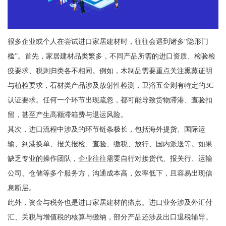
很多企业或个人在尝试进口家居建材时，往往会遇到诸多“隐形门
槛”。首先，家居建材品类繁多，不同产品所需的进口资质、检验检
疫要求、税则归类各不相同。例如，木制品需要重点关注熏蒸证明
与植检要求，石材类产品涉及放射性检测，卫浴五金则有特定的3C
认证要求。任何一个环节出现疏忽，都可能导致货物滞港、查验扣
留，甚至产生高额滞箱费与退运风险。
其次，进口流程中涉及的环节链条极长，包括海外提货、国际运
输、到港换单、报关报检、查验、缴税、放行、国内派送等。如果
缺乏专业的操作团队，企业往往需要自行对接货代、报关行、运输
公司、仓储等多个服务方，沟通成本高，效率低下，且容易出现信
息断层。
此外，资金与税务也是进口家居建材的痛点。进口业务涉及外汇付
汇、关税与增值税的核算与缴纳，部分产品还涉及出口退税辅导。