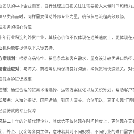
业团队的中小企业而言，自行处理进口报关往往需要投入大量时间和精力
殊品类商品时，同样需要借助外部专业力量，确保贸易流程高效顺畅。
理服务的核心价值
十年行业积淀的外贸企业，其核心价值不仅体现在通关速度上，更体现在
业机构能够提供以下关键支持：
方案规划
：根据商品特性、贸易条款和客户需求，量身设计较优进口路径
与查验应对
：与海关、商检等机构保持良好沟通，确保货物快速通关。对
降低查验延误概率。
控制
：通过合理的贸易术语选择、运输方案优化以及关税筹划，帮助客户
式服务
：从海外提货、国际运输，到国内清关、仓储配送，真正实现“门到
经验铸就的专业保障
深耕二十年的外贸代理企业，其优势不仅体现在时间跨度上，更体现在无
企、外企、民企等各类主体，意味着其对不同规模、不同行业的进口需求