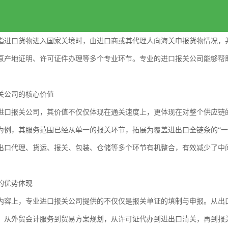
指进口货物进入国家关境时，由进口商或其代理人向海关申报货物情况，
原产地证明、许可证件办理等多个专业环节。专业的进口报关公司能够帮
关公司的核心价值
进口报关公司，其价值不仅仅体现在通关速度上，更体现在对整个供应链
为例，其服务范围已经从单一的报关环节，拓展为覆盖进出口全链条的“一
出口代理、货运、报关、包装、仓储等多个环节有机整合，有效减少了中
的优势体现
内容上，专业进口报关公司提供的不仅仅是报关单证的填制与申报。从出
，从外贸会计服务到贸易方案规划，从许可证代办到进出口清关，再到报