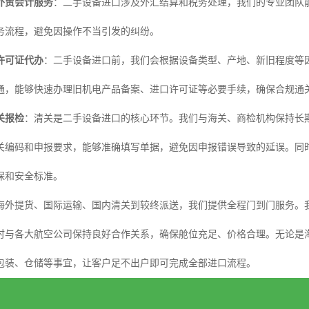
外贸会计服务
：二手设备进口涉及外汇结算和税务处理，我们的专业团队
务流程，避免因操作不当引发的纠纷。
许可证代办
：二手设备进口前，我们会根据设备类型、产地、新旧程度等
通，能够快速办理旧机电产品备案、进口许可证等必要手续，确保合规通
关报检
：清关是二手设备进口的核心环节。我们与海关、商检机构保持长
关编码和申报要求，能够准确填写单据，避免因申报错误导致的延误。同
保和安全标准。
海外提货、国际运输、国内清关到较终派送，我们提供全程门到门服务。
时与各大航空公司保持良好合作关系，确保舱位充足、价格合理。无论是
包装、仓储等事宜，让客户足不出户即可完成全部进口流程。