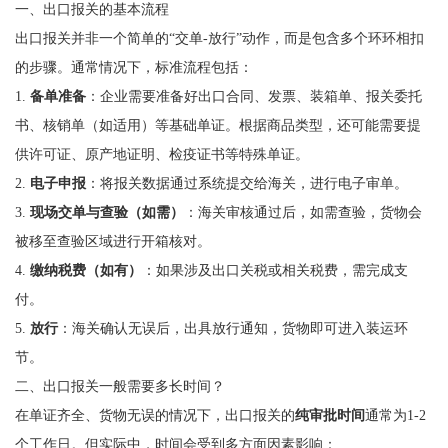
一、出口报关的基本流程
出口报关并非一个简单的“交单-放行”动作，而是包含多个环环相扣
的步骤。通常情况下，标准流程包括：
1.
备单准备
：企业需要准备好出口合同、发票、装箱单、报关委托
书、核销单（如适用）等基础单证。根据商品类型，还可能需要提
供许可证、原产地证明、检疫证书等特殊单证。
2.
电子申报
：将报关数据通过系统提交给海关，进行电子审单。
3.
现场交单与查验（如需）
：海关审核通过后，如需查验，货物会
被移至查验区域进行开箱核对。
4.
缴纳税费（如有）
：如果涉及出口关税或相关税费，需完成支
付。
5.
放行
：海关确认无误后，出具放行通知，货物即可进入装运环
节。
二、出口报关一般需要多长时间？
在单证齐全、货物无误的情况下，出口报关的
纯审批时间
通常为1-2
个工作日。但实际中，时间会受到多方面因素影响：